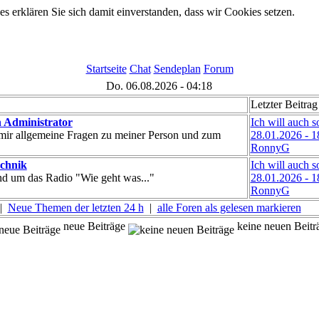
 erklären Sie sich damit einverstanden, dass wir Cookies setzen.
Startseite
Chat
Sendeplan
Forum
Do. 06.08.2026 - 04:18
Letzter Beitrag
 Administrator
Ich will auch 
 mir allgemeine Fragen zu meiner Person und zum
28.01.2026 - 1
RonnyG
chnik
Ich will auch 
nd um das Radio "Wie geht was..."
28.01.2026 - 1
RonnyG
 |
Neue Themen der letzten 24 h
|
alle Foren als gelesen markieren
neue Beiträge
keine neuen Beitr