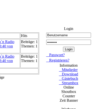
Login
Hits
so`n Radio
Beiträge: 1
8:40 von
Themen: 1
Passwort?
so`n Radio
Beiträge: 1
Registrieren?
8:40 von
Themen: 1
Information
Mitglieder
Download
äge
Gästebuch
Streambox
Online
Shoutbox
Counter
Zeit Banner